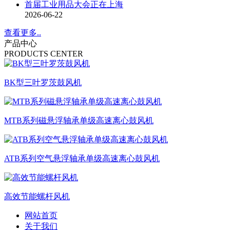
首届工业用品大会正在上海
2026-06-22
查看更多..
产品中心
PRODUCTS CENTER
BK型三叶罗茨鼓风机
MTB系列磁悬浮轴承单级高速离心鼓风机
ATB系列空气悬浮轴承单级高速离心鼓风机
高效节能螺杆风机
网站首页
关于我们